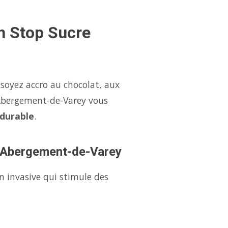
n Stop Sucre
oyez accro au chocolat, aux
Abergement-de-Varey vous
 durable
.
 à Abergement-de-Varey
n invasive qui stimule des