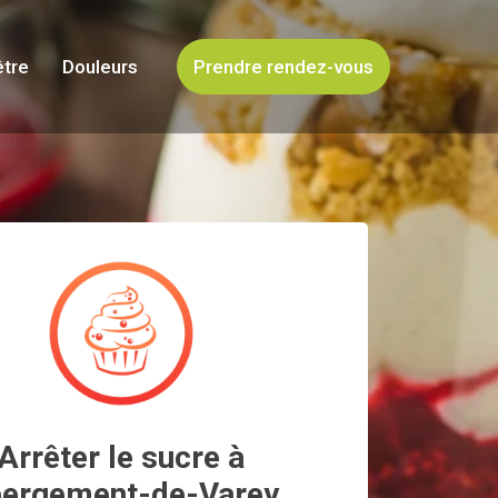
être
Douleurs
Prendre rendez-vous
Arrêter le sucre à
ergement-de-Varey