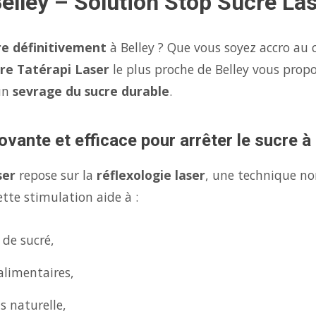
Belley – Solution Stop Sucre Las
re définitivement
à Belley ? Que vous soyez accro au c
re Tatérapi Laser
le plus proche de Belley vous prop
un
sevrage du sucre durable
.
vante et efficace pour arrêter le sucre à 
ser
repose sur la
réflexologie laser
, une technique no
tte stimulation aide à :
 de sucré,
alimentaires,
s naturelle,