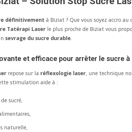
iziat – Solution Stop Sucre Las
re définitivement
à Biziat ? Que vous soyez accro au c
re Tatérapi Laser
le plus proche de Biziat vous prop
un
sevrage du sucre durable
.
vante et efficace pour arrêter le sucre à 
ser
repose sur la
réflexologie laser
, une technique no
tte stimulation aide à :
 de sucré,
alimentaires,
s naturelle,