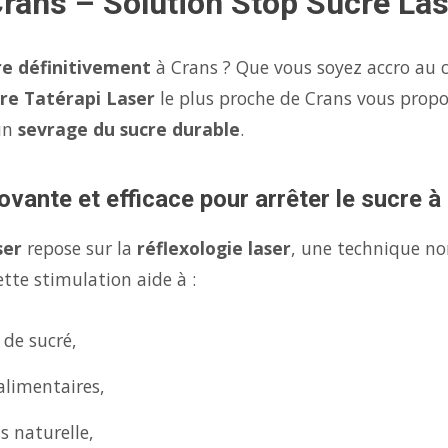
Crans – Solution Stop Sucre La
re définitivement
à Crans ? Que vous soyez accro au c
re Tatérapi Laser
le plus proche de Crans vous prop
un
sevrage du sucre durable
.
ovante et efficace pour arrêter le sucre à
ser
repose sur la
réflexologie laser
, une technique no
tte stimulation aide à :
 de sucré,
alimentaires,
s naturelle,