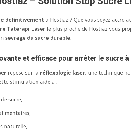
Hostiaz – Solution Stop Sucre L
re définitivement
à Hostiaz ? Que vous soyez accro au
re Tatérapi Laser
le plus proche de Hostiaz vous pr
un
sevrage du sucre durable
.
ovante et efficace pour arrêter le sucre à
ser
repose sur la
réflexologie laser
, une technique no
tte stimulation aide à :
 de sucré,
alimentaires,
s naturelle,