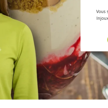
Vous 
Injou