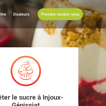
être
Douleurs
Prendre rendez-vous
ter le sucre à Injoux-
Génissiat