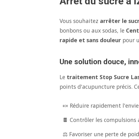
Arrêt du sucre à I
Vous souhaitez
arrêter le suc
bonbons ou aux sodas, le
Cent
rapide et sans douleur
pour 
Une solution douce, inno
Le
traitement Stop Sucre La
points d'acupuncture précis. Ce
🍬 Réduire rapidement l'envie
🍫 Contrôler les compulsions 
⚖️ Favoriser une perte de poid