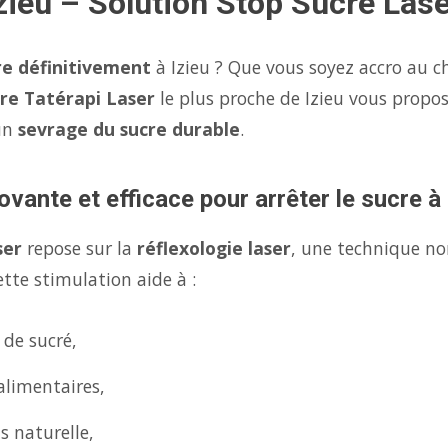
zieu – Solution Stop Sucre Lase
re définitivement
à Izieu ? Que vous soyez accro au ch
re Tatérapi Laser
le plus proche de Izieu vous propo
un
sevrage du sucre durable
.
vante et efficace pour arrêter le sucre à 
ser
repose sur la
réflexologie laser
, une technique no
tte stimulation aide à :
 de sucré,
alimentaires,
s naturelle,