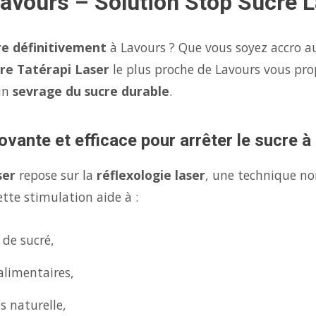
Lavours – Solution Stop Sucre 
re définitivement
à Lavours ? Que vous soyez accro au
re Tatérapi Laser
le plus proche de Lavours vous pr
un
sevrage du sucre durable
.
ovante et efficace pour arrêter le sucre 
ser
repose sur la
réflexologie laser
, une technique no
tte stimulation aide à :
 de sucré,
alimentaires,
s naturelle,