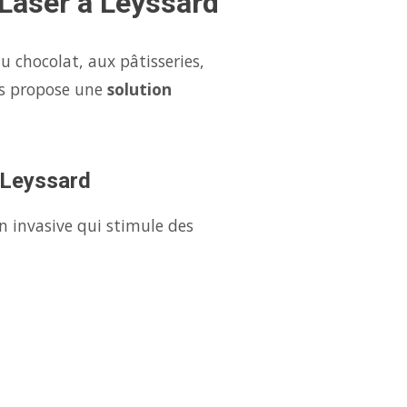
 Laser à Leyssard
u chocolat, aux pâtisseries,
us propose une
solution
à Leyssard
n invasive qui stimule des