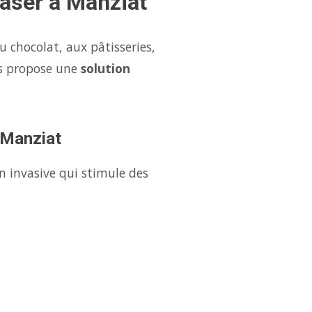
Laser à Manziat
 chocolat, aux pâtisseries,
us propose une
solution
à Manziat
n invasive qui stimule des