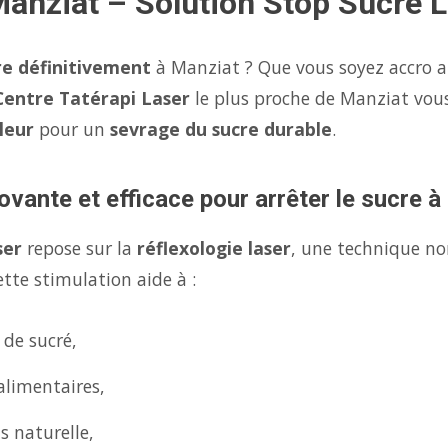
Manziat – Solution Stop Sucre 
re définitivement
à Manziat ? Que vous soyez accro au
Centre Tatérapi Laser
le plus proche de Manziat vo
leur
pour un
sevrage du sucre durable
.
ovante et efficace pour arrêter le sucre 
ser
repose sur la
réflexologie laser
, une technique no
tte stimulation aide à :
 de sucré,
alimentaires,
s naturelle,