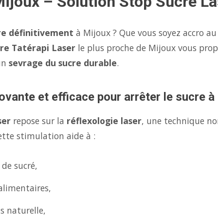
Mijoux – Solution Stop Sucre La
re définitivement
à Mijoux ? Que vous soyez accro au 
re Tatérapi Laser
le plus proche de Mijoux vous pro
un
sevrage du sucre durable
.
ovante et efficace pour arrêter le sucre à
ser
repose sur la
réflexologie laser
, une technique no
tte stimulation aide à :
 de sucré,
alimentaires,
s naturelle,