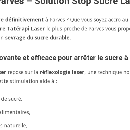
Parves – Solution Stop Sucre L
re définitivement
à Parves ? Que vous soyez accro au 
re Tatérapi Laser
le plus proche de Parves vous pro
un
sevrage du sucre durable
.
ovante et efficace pour arrêter le sucre 
ser
repose sur la
réflexologie laser
, une technique no
tte stimulation aide à :
 de sucré,
alimentaires,
s naturelle,