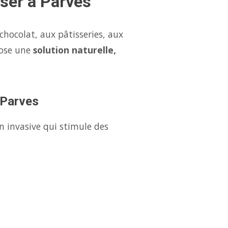
aser à Parves
chocolat, aux pâtisseries, aux
pose une
solution naturelle,
à Parves
n invasive qui stimule des