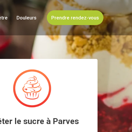
être
Douleurs
Prendre rendez-vous
êter le sucre à Parves