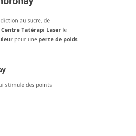
Ambronay
diction au sucre, de
e
Centre Tatérapi Laser
le
uleur
pour une
perte de poids
ay
ui stimule des points