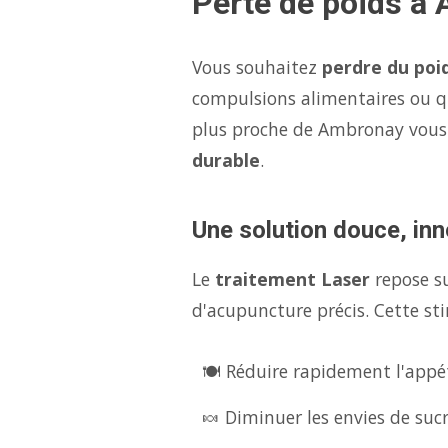
Perte de poids à
Vous souhaitez
perdre du poi
compulsions alimentaires ou q
plus proche de Ambronay vou
durable
.
Une solution douce, inn
Le
traitement Laser
repose s
d'acupuncture précis. Cette sti
🍽️ Réduire rapidement l'appét
🍬 Diminuer les envies de suc