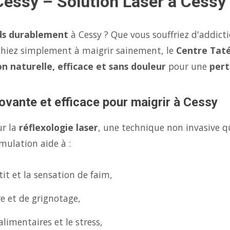
Cessy – Solution Laser à Cessy
ds durablement
à Cessy ? Que vous souffriez d'addict
chiez simplement à maigrir sainement, le
Centre Taté
on naturelle, efficace et sans douleur
pour une
pert
ovante et efficace pour maigrir à Cessy
ur la
réflexologie laser
, une technique non invasive q
mulation aide à :
it et la sensation de faim,
re et de grignotage,
limentaires et le stress,