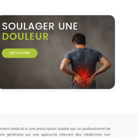
ement médical ni une prescription établie par un professionnel de
tions générales sur une approche relevant des médecines non