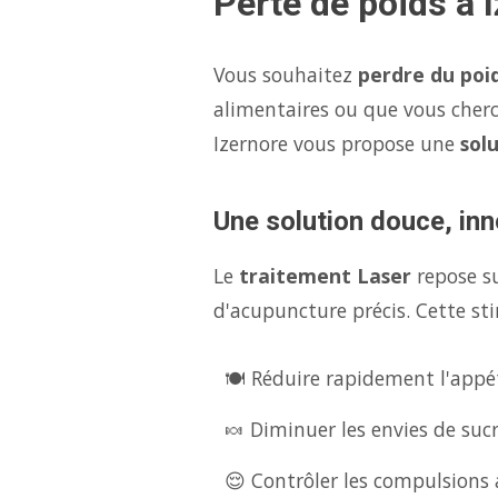
Perte de poids à 
Vous souhaitez
perdre du poi
alimentaires ou que vous cher
Izernore vous propose une
sol
Une solution douce, inn
Le
traitement Laser
repose s
d'acupuncture précis. Cette sti
🍽️ Réduire rapidement l'appét
🍬 Diminuer les envies de suc
😌 Contrôler les compulsions a