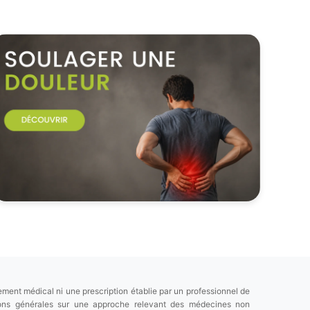
ement médical ni une prescription établie par un professionnel de
tions générales sur une approche relevant des médecines non