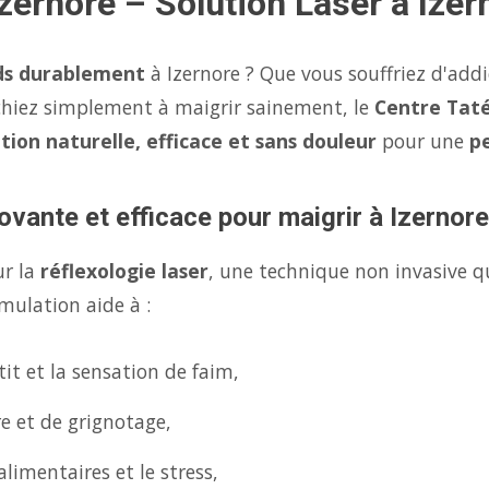
Izernore – Solution Laser à Izer
ds durablement
à Izernore ? Que vous souffriez d'add
chiez simplement à maigrir sainement, le
Centre Taté
ution naturelle, efficace et sans douleur
pour une
p
ovante et efficace pour maigrir à Izernore
ur la
réflexologie laser
, une technique non invasive q
mulation aide à :
it et la sensation de faim,
re et de grignotage,
limentaires et le stress,