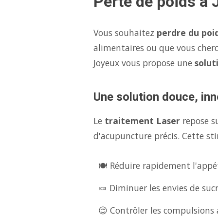
Perte de poids à 
Vous souhaitez
perdre du poi
alimentaires ou que vous cher
Joyeux vous propose une
solut
Une solution douce, inn
Le
traitement Laser
repose s
d'acupuncture précis. Cette sti
🍽️ Réduire rapidement l'appét
🍬 Diminuer les envies de suc
😌 Contrôler les compulsions a