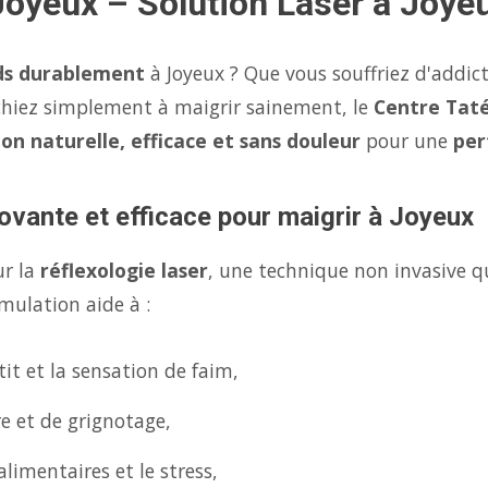
Joyeux – Solution Laser à Joye
ds durablement
à Joyeux ? Que vous souffriez d'addic
chiez simplement à maigrir sainement, le
Centre Taté
ion naturelle, efficace et sans douleur
pour une
per
ovante et efficace pour maigrir à Joyeux
ur la
réflexologie laser
, une technique non invasive q
mulation aide à :
it et la sensation de faim,
re et de grignotage,
limentaires et le stress,