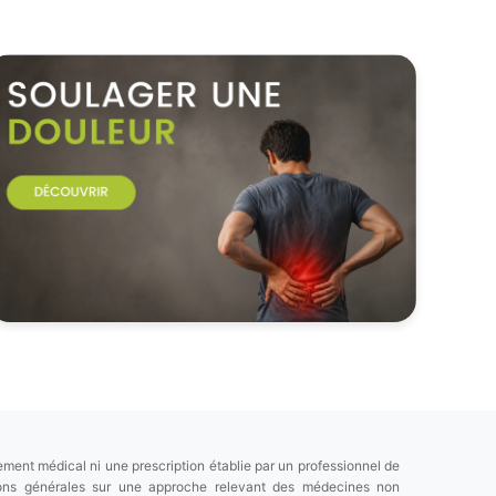
ement médical ni une prescription établie par un professionnel de
tions générales sur une approche relevant des médecines non