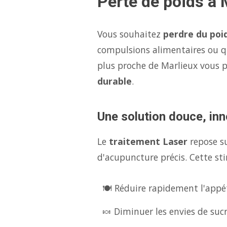
Perte de poids à 
Vous souhaitez
perdre du poi
compulsions alimentaires ou q
plus proche de Marlieux vous 
durable
.
Une solution douce, inn
Le
traitement Laser
repose s
d'acupuncture précis. Cette sti
🍽️ Réduire rapidement l'appét
🍬 Diminuer les envies de suc