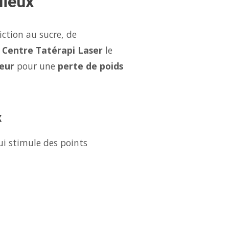
lieux
iction au sucre, de
e
Centre Tatérapi Laser
le
leur
pour une
perte de poids
x
ui stimule des points