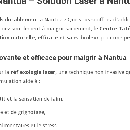
Nantua – Solution Laser à Nant
ds durablement
à Nantua ? Que vous souffriez d'addi
chiez simplement à maigrir sainement, le
Centre Taté
tion naturelle, efficace et sans douleur
pour une
pe
ovante et efficace pour maigrir à Nantua
ur la
réflexologie laser
, une technique non invasive q
mulation aide à :
it et la sensation de faim,
re et de grignotage,
limentaires et le stress,