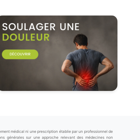
ement médical ni une prescription établie par un professionnel de
tions générales sur une approche relevant des médecines non