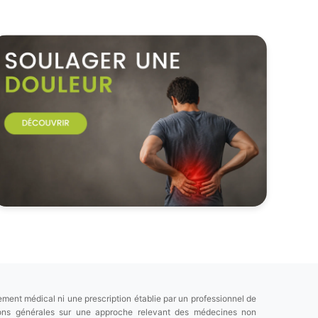
ement médical ni une prescription établie par un professionnel de
tions générales sur une approche relevant des médecines non