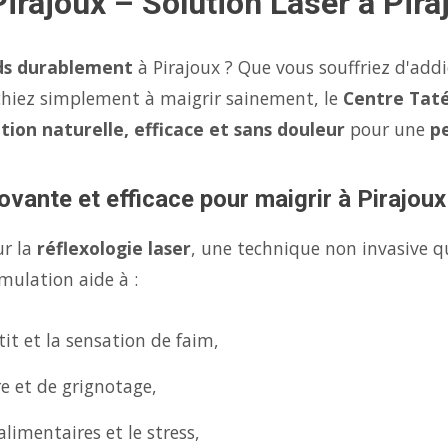
Pirajoux – Solution Laser à Pira
ds durablement
à Pirajoux ? Que vous souffriez d'add
chiez simplement à maigrir sainement, le
Centre Taté
ution naturelle, efficace et sans douleur
pour une
p
ovante et efficace pour maigrir à Pirajoux
ur la
réflexologie laser
, une technique non invasive q
mulation aide à :
it et la sensation de faim,
re et de grignotage,
limentaires et le stress,