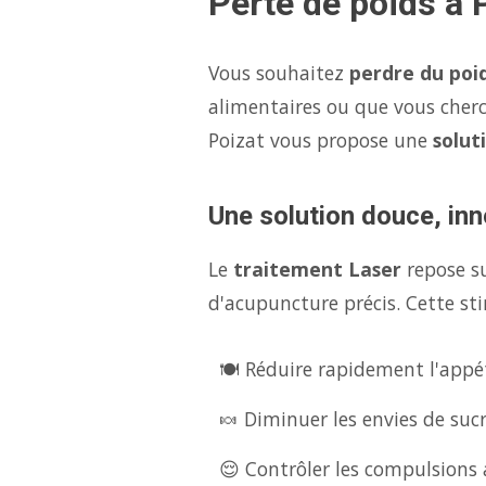
Perte de poids à 
Vous souhaitez
perdre du poi
alimentaires ou que vous cher
Poizat vous propose une
solut
Une solution douce, inn
Le
traitement Laser
repose s
d'acupuncture précis. Cette sti
🍽️ Réduire rapidement l'appét
🍬 Diminuer les envies de suc
😌 Contrôler les compulsions a