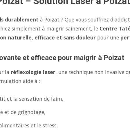
Poizat – Solution Laser à Poizat
ds durablement
à Poizat ? Que vous souffriez d'addic
chiez simplement à maigrir sainement, le
Centre Taté
ion naturelle, efficace et sans douleur
pour une
per
ovante et efficace pour maigrir à Poizat
ur la
réflexologie laser
, une technique non invasive q
mulation aide à :
it et la sensation de faim,
re et de grignotage,
limentaires et le stress,