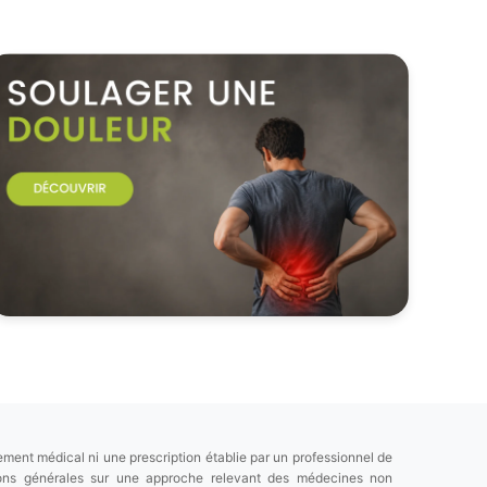
ement médical ni une prescription établie par un professionnel de
tions générales sur une approche relevant des médecines non