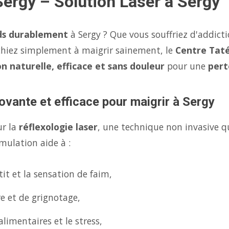
Sergy – Solution Laser à Sergy
ds durablement
à Sergy ? Que vous souffriez d'addict
chiez simplement à maigrir sainement, le
Centre Taté
on naturelle, efficace et sans douleur
pour une
pert
ovante et efficace pour maigrir à Sergy
ur la
réflexologie laser
, une technique non invasive q
mulation aide à :
it et la sensation de faim,
re et de grignotage,
limentaires et le stress,