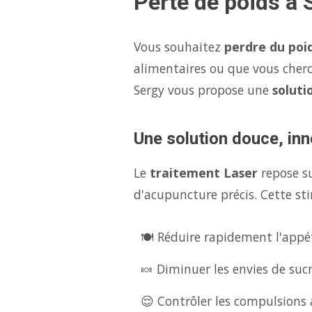
Perte de poids à 
Vous souhaitez
perdre du poi
alimentaires ou que vous cher
Sergy vous propose une
soluti
Une solution douce, inn
Le
traitement Laser
repose s
d'acupuncture précis. Cette sti
🍽️ Réduire rapidement l'appét
🍬 Diminuer les envies de suc
😌 Contrôler les compulsions a