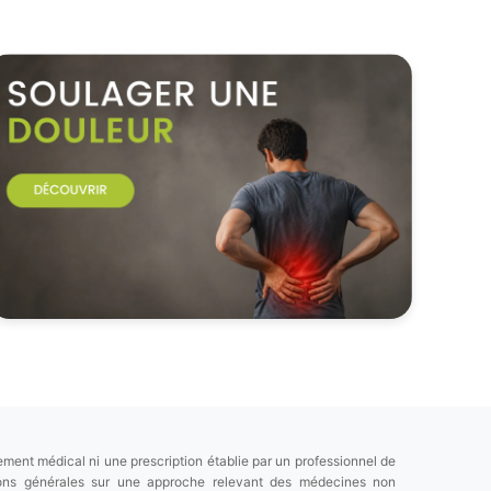
ement médical ni une prescription établie par un professionnel de
tions générales sur une approche relevant des médecines non