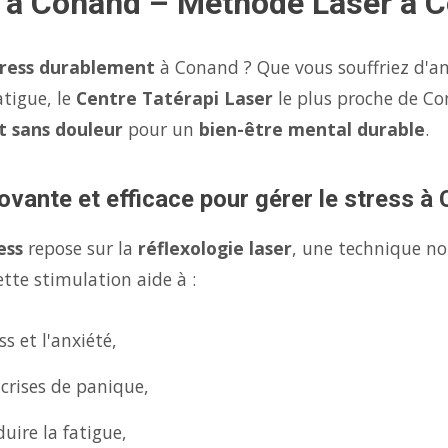
s à Conand – Méthode Laser à 
tress durablement
à Conand ? Que vous souffriez d'an
atigue, le
Centre Tatérapi Laser
le plus proche de C
et sans douleur
pour un
bien-être mental durable
.
ovante et efficace pour gérer le stress à
ess
repose sur la
réflexologie laser
, une technique no
tte stimulation aide à :
s et l'anxiété,
 crises de panique,
uire la fatigue,