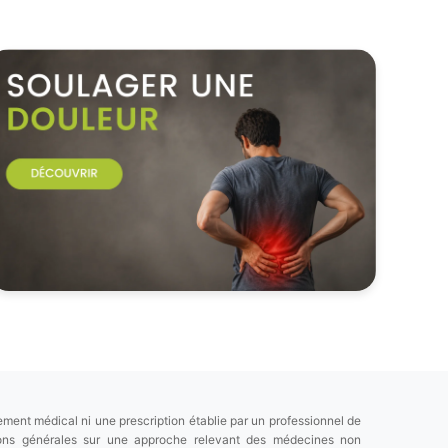
ement médical ni une prescription établie par un professionnel de
tions générales sur une approche relevant des médecines non