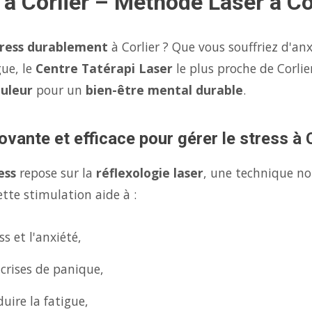
 à Corlier – Méthode Laser à Co
tress durablement
à Corlier ? Que vous souffriez d'an
gue, le
Centre Tatérapi Laser
le plus proche de Corli
ouleur
pour un
bien-être mental durable
.
vante et efficace pour gérer le stress à C
ess
repose sur la
réflexologie laser
, une technique no
tte stimulation aide à :
s et l'anxiété,
 crises de panique,
uire la fatigue,