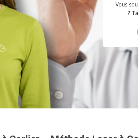
Vous souh
? T