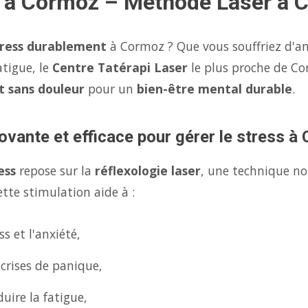
s à Cormoz – Méthode Laser à 
tress durablement
à Cormoz ? Que vous souffriez d'an
atigue, le
Centre Tatérapi Laser
le plus proche de C
et sans douleur
pour un
bien-être mental durable
.
ovante et efficace pour gérer le stress à
ess
repose sur la
réflexologie laser
, une technique no
tte stimulation aide à :
s et l'anxiété,
 crises de panique,
uire la fatigue,