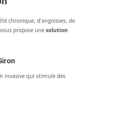
on
été chronique, d'angoisses, de
n vous propose une
solution
Giron
n invasive qui stimule des