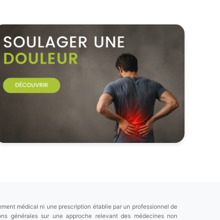
ement médical ni une prescription établie par un professionnel de
tions générales sur une approche relevant des médecines non