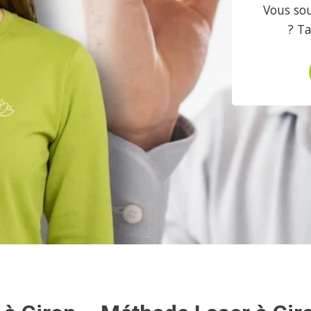
Vous sou
? T