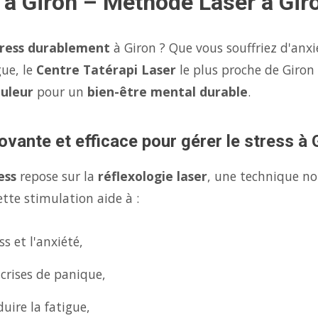
 à Giron – Méthode Laser à Gir
tress durablement
à Giron ? Que vous souffriez d'anxi
gue, le
Centre Tatérapi Laser
le plus proche de Giro
ouleur
pour un
bien-être mental durable
.
ovante et efficace pour gérer le stress à 
ess
repose sur la
réflexologie laser
, une technique no
tte stimulation aide à :
s et l'anxiété,
 crises de panique,
uire la fatigue,