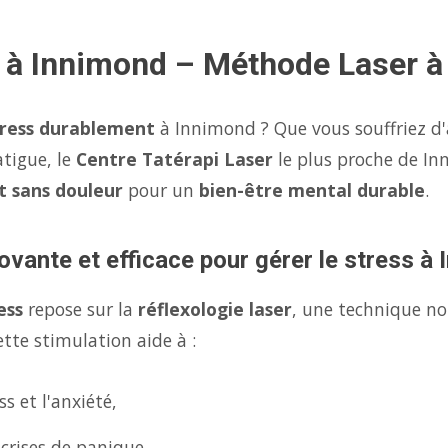
s à Innimond – Méthode Laser 
tress durablement
à Innimond ? Que vous souffriez d'
atigue, le
Centre Tatérapi Laser
le plus proche de I
et sans douleur
pour un
bien-être mental durable
.
ovante et efficace pour gérer le stress à
ess
repose sur la
réflexologie laser
, une technique no
tte stimulation aide à :
s et l'anxiété,
 crises de panique,