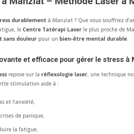
s à Manziat – Méthode Laser à 
tress durablement
à Manziat ? Que vous souffriez d'a
atigue, le
Centre Tatérapi Laser
le plus proche de M
et sans douleur
pour un
bien-être mental durable
.
ovante et efficace pour gérer le stress à
ess
repose sur la
réflexologie laser
, une technique no
tte stimulation aide à :
s et l'anxiété,
 crises de panique,
uire la fatigue,