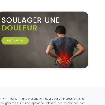
ement médical ni une prescription établie par un professionnel de
tions générales sur une approche relevant des médecines non