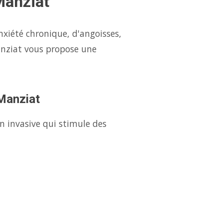
Manziat
nxiété chronique, d'angoisses,
anziat vous propose une
 Manziat
n invasive qui stimule des