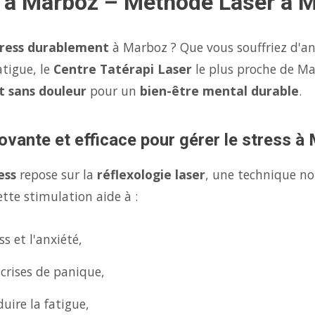
s à Marboz – Méthode Laser à 
tress durablement
à Marboz ? Que vous souffriez d'an
atigue, le
Centre Tatérapi Laser
le plus proche de M
et sans douleur
pour un
bien-être mental durable
.
ovante et efficace pour gérer le stress à
ess
repose sur la
réflexologie laser
, une technique no
tte stimulation aide à :
s et l'anxiété,
 crises de panique,
uire la fatigue,