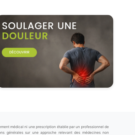
ement médical ni une prescription établie par un professionnel de
tions générales sur une approche relevant des médecines non