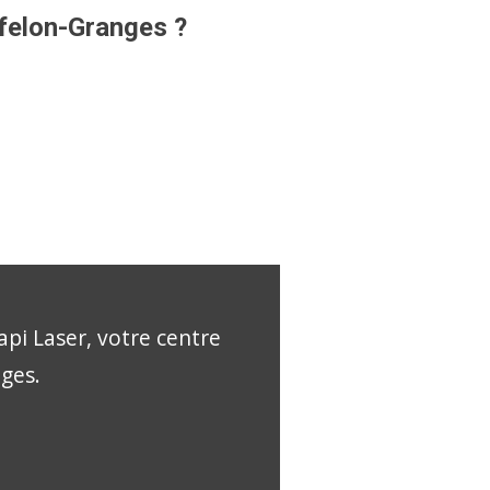
afelon-Granges ?
api Laser, votre centre
nges.