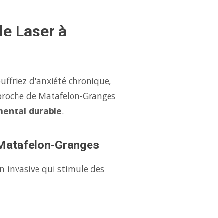
e Laser à
ffriez d'anxiété chronique,
proche de Matafelon-Granges
mental durable
.
à Matafelon-Granges
n invasive qui stimule des