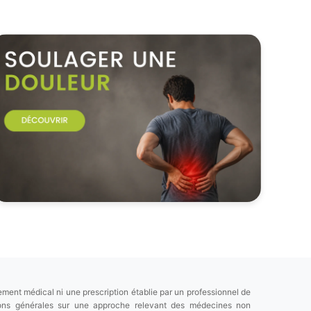
ement médical ni une prescription établie par un professionnel de
tions générales sur une approche relevant des médecines non