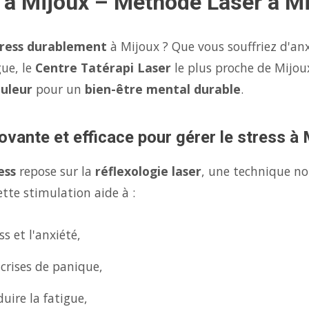
 à Mijoux – Méthode Laser à M
tress durablement
à Mijoux ? Que vous souffriez d'anx
gue, le
Centre Tatérapi Laser
le plus proche de Mijo
ouleur
pour un
bien-être mental durable
.
ovante et efficace pour gérer le stress à 
ess
repose sur la
réflexologie laser
, une technique no
tte stimulation aide à :
s et l'anxiété,
 crises de panique,
uire la fatigue,