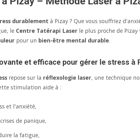
 à Pizay – Méthode Laser à Piz
tress durablement
à Pizay ? Que vous souffriez d'anxi
gue, le
Centre Tatérapi Laser
le plus proche de Piza
ouleur
pour un
bien-être mental durable
.
ovante et efficace pour gérer le stress à 
ess
repose sur la
réflexologie laser
, une technique no
tte stimulation aide à :
s et l'anxiété,
 crises de panique,
uire la fatigue,