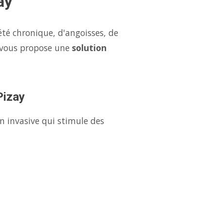
ay
été chronique, d'angoisses, de
y vous propose une
solution
Pizay
n invasive qui stimule des