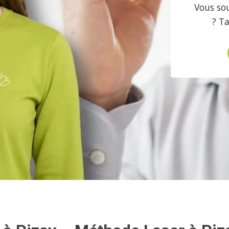
Vous sou
? T