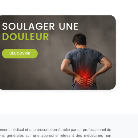
ement médical ni une prescription établie par un professionnel de
tions générales sur une approche relevant des médecines non