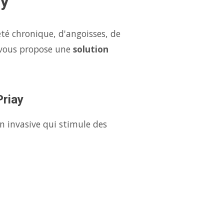
ay
été chronique, d'angoisses, de
 vous propose une
solution
Priay
n invasive qui stimule des