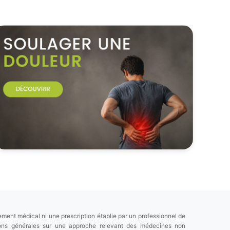
ement médical ni une prescription établie par un professionnel de
tions générales sur une approche relevant des médecines non