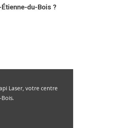
t-Étienne-du-Bois ?
api Laser, votre centre
-Bois.