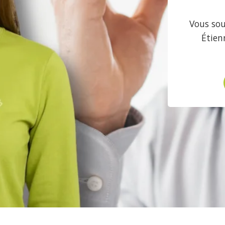
Vous sou
Étien