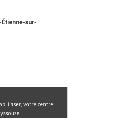
-Étienne-sur-
api Laser, votre centre
eyssouze.