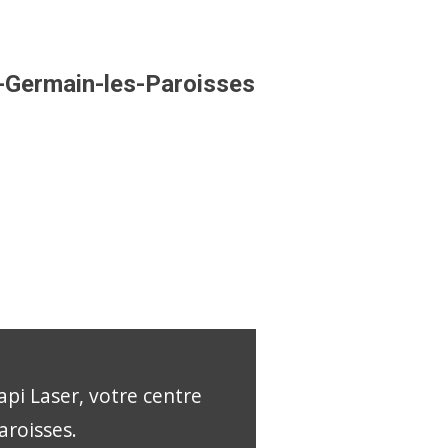
nt-Germain-les-Paroisses
api Laser, votre centre
aroisses.