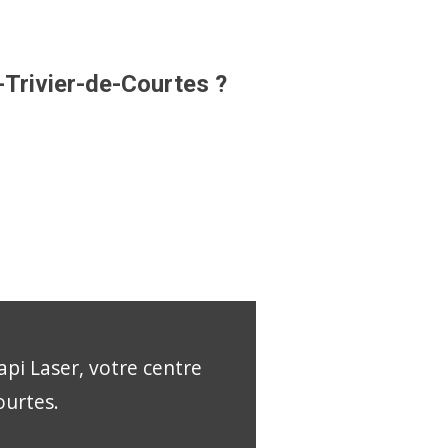
-Trivier-de-Courtes ?
api Laser, votre centre
ourtes.