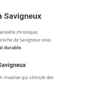
à Savigneux
'anxiété chronique,
proche de Savigneux vous
l durable
.
 Savigneux
n invasive qui stimule des